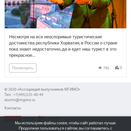
Несмотря на все неоспоримые туристические
достоинства республики Хорватия, в России о стране
пока знают недостаточно, да и едет наш турист в это
прекрасное...
0
785
Посмотреть
© 2020 «Ассоциация выпускников МГИМО»
Тел.: +7(495)225-40-49
alumni@mgimo.ru
Контакты
Мы используем файлы cookie, чтобы сайт работал лучше.
Сообщить об ошибке
Продолжая пользоваться сайтом, вы соглашаетесь с