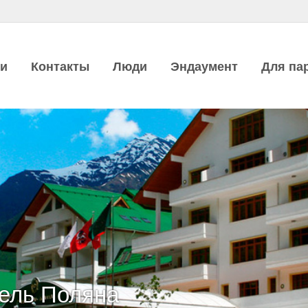
ии
Контакты
Люди
Эндаумент
Для па
ель Поляна