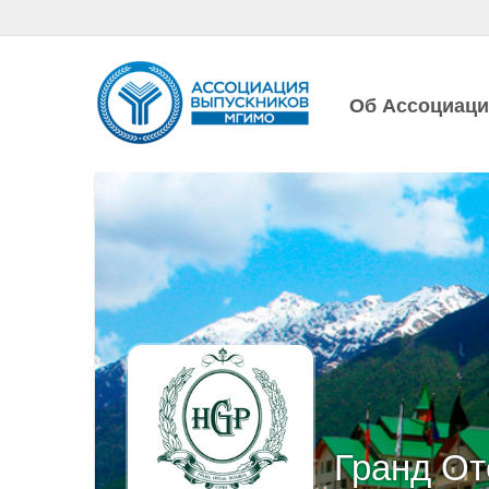
Об Ассоциац
Гранд От