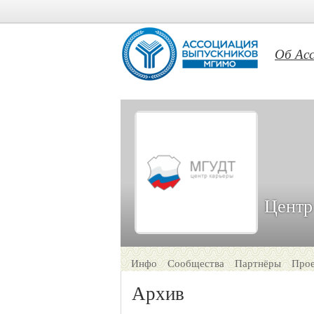
Об Ас
Центр
Инфо
Сообщества
Партнёры
Про
Архив