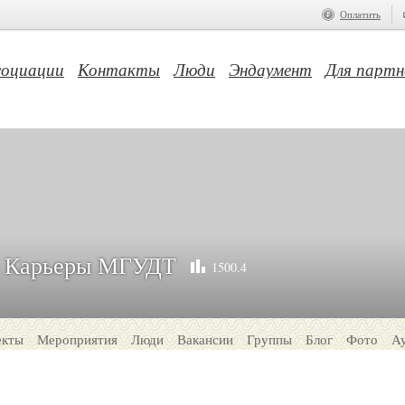
Оплатить
социации
Контакты
Люди
Эндаумент
Для партн
 Карьеры МГУДТ
1500.4
екты
Мероприятия
Люди
Вакансии
Группы
Блог
Фото
А