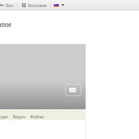
Вход
Регистрация
еров
удио
Видео
Файлы