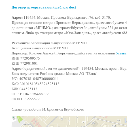
Договор пожертвования (шаблон, doc)
Адрес:
119454, Москва, Проспект Вернадского, 76, каб. 3170.
Проезд
до станции метро «Проспект Вернадского», далее автобусами 497
до остановки «МГИМО»; или троллейбусом 34, автобусом 224 до остан
пешком. Либо до станции метро «Юго-Западная», далее автобусами 6
Реквизиты
Ассоциации выпускников МГИМО:
Ассоциация выпускников МГИМО
Директор: Крюков Алексей Георгиевич, действует на основании
Устава
ИНН 7729509575
КПП 772901001
Адрес (юридический., он же фактический): 119454, Москва, просп. Верн
Банк получателя: Росбанк филиал Москва АО "ТБанк"
Р/С: 40703810487360000211
К/С: 30101810545374525113
БИК 044525113
ОГРН: 1047796488772
ОКПО: 73566672
Схема проезда от М. Проспект Вернадского