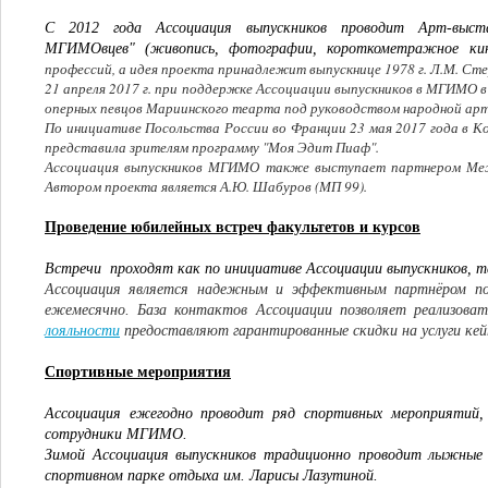
С 2012 года Ассоциация выпускников проводит Арт-выста
МГИМОвцев"
(живопись, фотографии, короткометражное ки
профессий, а идея проекта принадлежит выпускнице 1978 г. Л.М. Сте
21 апреля 2017 г. при поддержке Ассоциации выпускников в МГИМО 
оперных певцов Мариинского теарта под руководством народной арт
По инициативе Посольства России во Франции 23 мая 2017 года в 
представила зрителям программу "Моя Эдит Пиаф".
Ассоциация выпускников МГИМО также выступает партнером Меж
Автором проекта является А.Ю. Шабуров (МП 99).
Проведение юбилейных встреч факультетов и курсов
Встречи проходят как по инициативе Ассоциации выпускников, так
Ассоциация является надежным и эффективным партнёром по 
ежемесячно. База контактов Ассоциации позволяет реализова
лояльности
предоставляют гарантированные скидки на услуги кей
Спортивные мероприятия
Ассоциация ежегодно проводит ряд спортивных мероприятий,
сотрудники МГИМО
.
Зимой Ассоциация выпускников традиционно проводит лыжные
спортивном парке отдыха им. Ларисы Лазутиной.