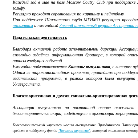
Каждый год в мае на базе Moscow Coutry Club при поддержке
гольфу.
Регулярно проходят соревнования по картингу и пейнтболу.
При поддержке Шахматного клуба МГИМО регулярно проводя
шахматам
и ежегодный
Зимний шахматный турнир Ассоциации в
Издательская деятельность
Благодаря активной работе исполнительной дирекции Ассоциаци
ежегодно издаётся информационная брошюра
, в которой опи
анонсы грядущих событий.
Ежегодно подготавливается
Каталог выпускников
, в котором п
Одним из широкомасштабных проектов, прошедших при поддерж
издательская программа, в рамках которой была выпущена
Университета.
Благотворительная и другая социально-ориентировочная деят
Ассоциация выпускников на постоянной основе оказывает
благотворительные акции, содействует в организации мероприят
Благотворительный характер носило выступление Праздничного Патриарш
средств в поддержку фонда
"Большая перемена"
,
который оказывает помощь 