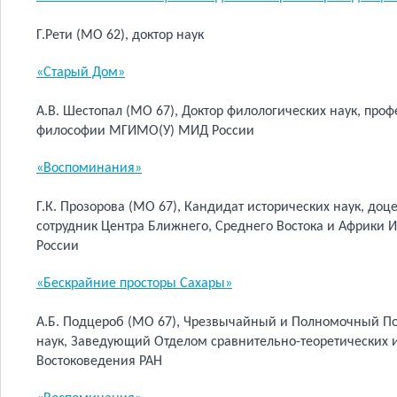
Г.Рети (МО 62), доктор наук
«Старый Дом»
А.В. Шестопал (МО 67), Доктор филологических наук, пр
философии МГИМО(У) МИД России
«Воспоминания»
Г.К. Прозорова (МО 67), Кандидат исторических наук, до
сотрудник Центра Ближнего, Среднего Востока и Африк
России
«Бескрайние просторы Сахары»
А.Б. Подцероб (МО 67), Чрезвычайный и Полномочный По
наук, Заведующий Отделом сравнительно-теоретических 
Востоковедения РАН