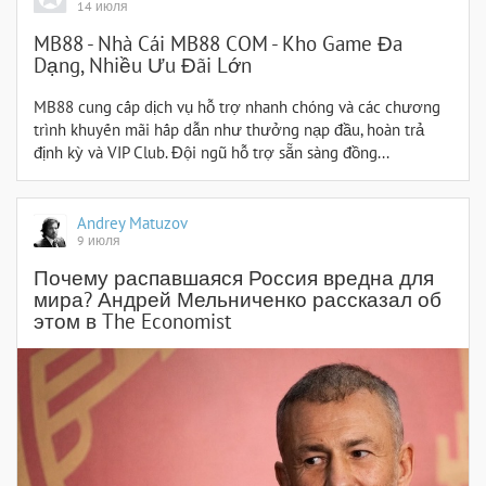
14 июля
MB88 - Nhà Cái MB88 COM - Kho Game Đa
Dạng, Nhiều Ưu Đãi Lớn
MB88 cung cấp dịch vụ hỗ trợ nhanh chóng và các chương
trình khuyến mãi hấp dẫn như thưởng nạp đầu, hoàn trả
định kỳ và VIP Club. Đội ngũ hỗ trợ sẵn sàng đồng...
Andrey Matuzov
9 июля
Почему распавшаяся Россия вредна для
мира? Андрей Мельниченко рассказал об
этом в The Economist