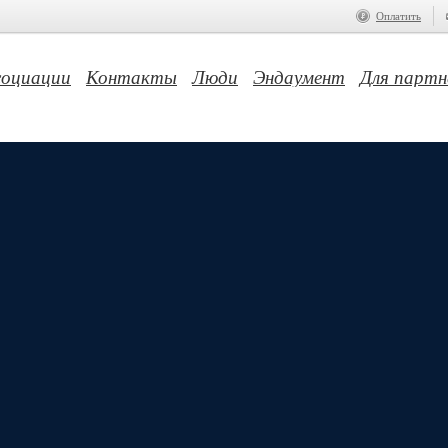
Оплатить
социации
Контакты
Люди
Эндаумент
Для партн