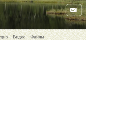
удио
Видео
Файлы