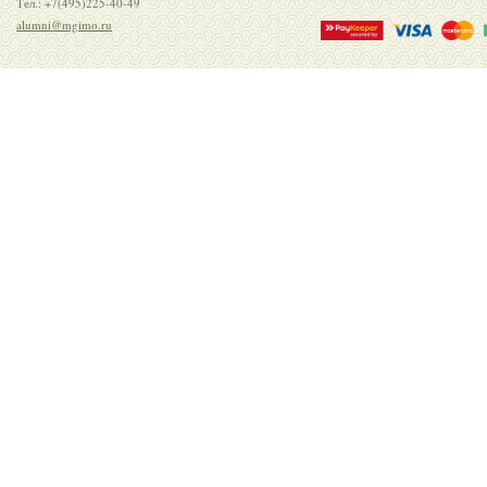
Тел.: +7(495)225-40-49
alumni@mgimo.ru