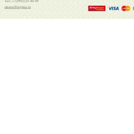
Тел.: +7(495)225-40-49
alumni@mgimo.ru