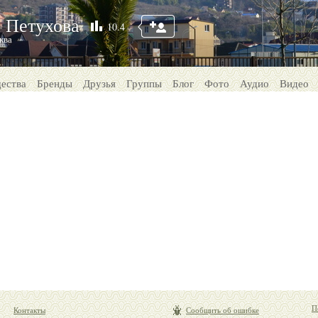
 Петухова
10.4
ква
ества
Бренды
Друзья
Группы
Блог
Фото
Аудио
Видео
П
Контакты
Сообщить об ошибке