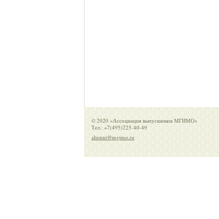
© 2020 «Ассоциация выпускников МГИМО»
Тел.: +7(495)225-40-49
alumni@mgimo.ru