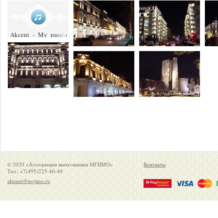
Akcent_-_My_passion_(Original_Chillout_version)_
© 2020 «Ассоциация выпускников МГИМО»
Контакты
Тел.: +7(495)225-40-49
alumni@mgimo.ru