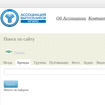
Об Ассоциации
Контак
Поиск по сайту
Удалить
Везде
Бренды
Группы
Публикации
Фото
Аудио
Виде
Найти
Ничего не найдено