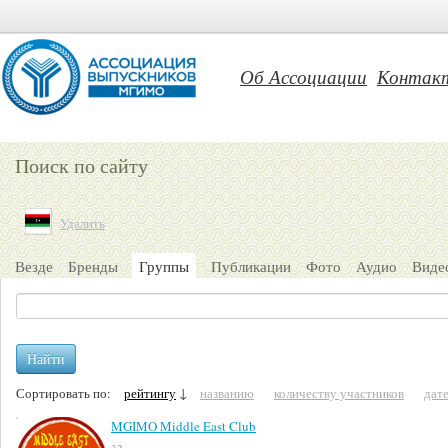
Об Ассоциации
Контак
Поиск по сайту
Удалить
Везде
Бренды
Группы
Публикации
Фото
Аудио
Виде
Найти
Сортировать по:
рейтингу
↓
названию
количеству участников
дат
MGIMO Middle East Club