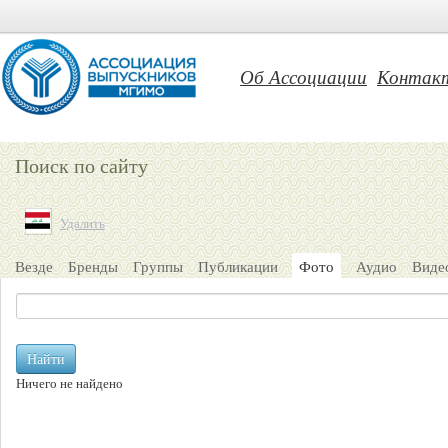
Об Ассоциации
Контак
Поиск по сайту
Удалить
Везде
Бренды
Группы
Публикации
Фото
Аудио
Виде
Найти
Ничего не найдено