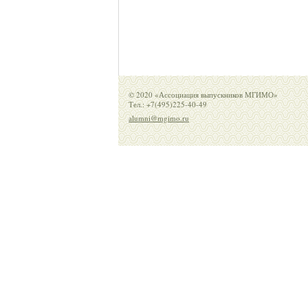
© 2020 «Ассоциация выпускников МГИМО»
Тел.: +7(495)225-40-49
alumni@mgimo.ru