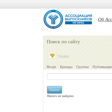
Об Ас
Поиск по сайту
Удалить
Везде
Бренды
Группы
Публикаци
Найти
Ничего не найдено