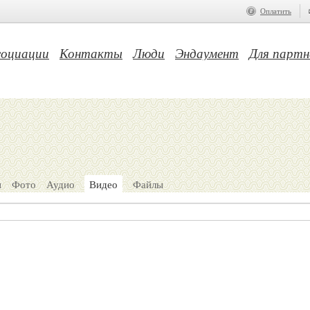
Оплатить
социации
Контакты
Люди
Эндаумент
Для партн
и
Фото
Аудио
Видео
Файлы