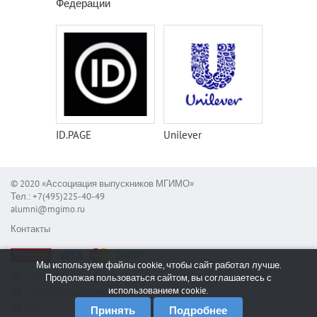
Федерации
ID.PAGE
Unilever
© 2020 «Ассоциация выпускников МГИМО»
Тел.: +7(495)225-40-49
alumni@mgimo.ru
Контакты
Мы используем файлы cookie, чтобы сайт работал лучше.
Сообщить об ошибке
Продолжая пользоваться сайтом, вы соглашаетесь с
использованием cookie.
Служба поддержки
RSS
Принять
Подробнее