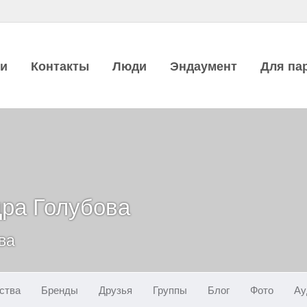
ии
Контакты
Люди
Эндаумент
Для па
ра Голубова
ва
ства
Бренды
Друзья
Группы
Блог
Фото
Ау