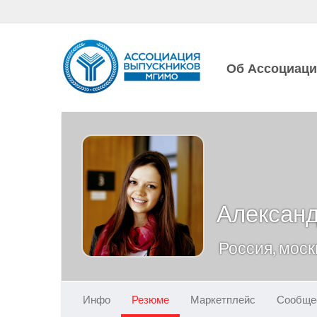
Об Ассоциац
Александ
Россия, моск
Инфо
Резюме
Маркетплейс
Сообще