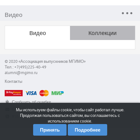
Видео
Видео
Коллекции
© 2020 «Ассоциация выпускников МГИМО»
Тел.: +7(495)225-40-49
alumni@mgimo.ru
Контакты
Сообщить об ошибке
Служба поддержки
Мы используем файлы cookie, чтобы сайт работал лучше.
Продолжая пользоваться сайтом, вы соглашаетесь с
RSS
использованием cookie.
Принять
Подробнее