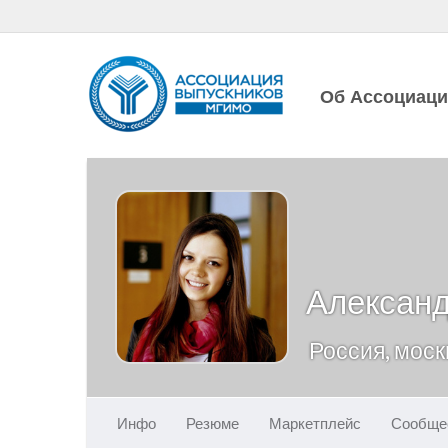
Об Ассоциац
Александ
Россия, моск
Инфо
Резюме
Маркетплейс
Сообще