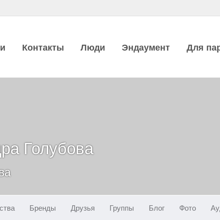
ии
Контакты
Люди
Эндаумент
Для па
ра Голубова
ва
ства
Бренды
Друзья
Группы
Блог
Фото
Ау