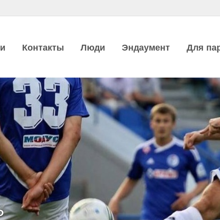
ии
Контакты
Люди
Эндаумент
Для па
Ь