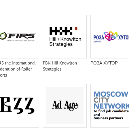
RS the International
PBN Hill Knowlton
РОЗА ХУТОР
deration of Roller
Strategies
orts