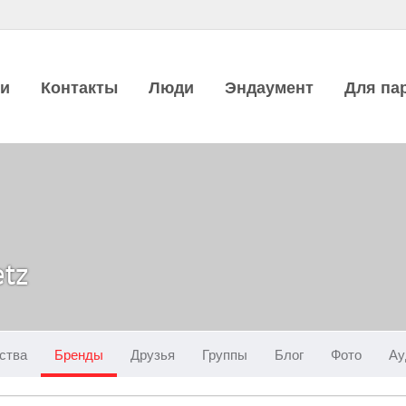
ии
Контакты
Люди
Эндаумент
Для па
etz
ства
Бренды
Друзья
Группы
Блог
Фото
Ау