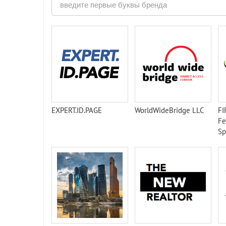
EXPERT.ID.PAGE
WorldWideBridge LLC
FI
Fe
Sp