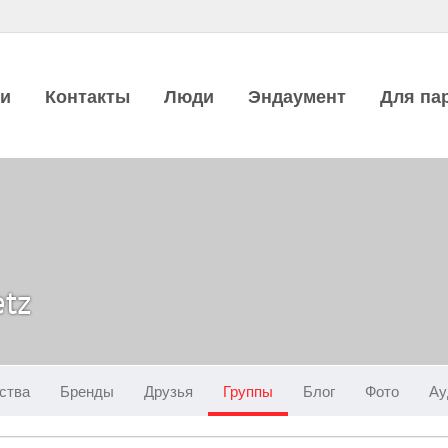
ии
Контакты
Люди
Эндаумент
Для па
etz
ства
Бренды
Друзья
Группы
Блог
Фото
Ау