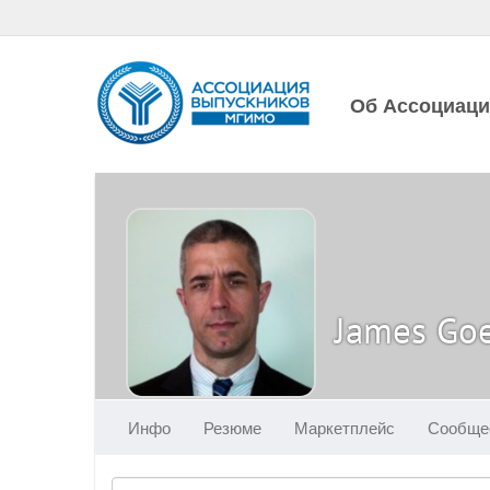
Об Ассоциац
James Go
Инфо
Резюме
Маркетплейс
Сообще