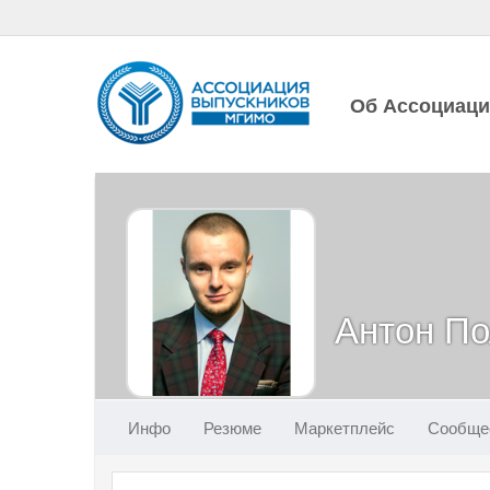
Об Ассоциац
Антон По
Инфо
Резюме
Маркетплейс
Сообще