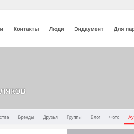
ии
Контакты
Люди
Эндаумент
Для па
ляков
ства
Бренды
Друзья
Группы
Блог
Фото
Ау