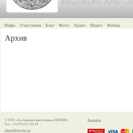
RELIGIONS AND C
Инфо
Участники
Блог
Фото
Аудио
Видео
Файлы
Архив
© 2020 «Ассоциация выпускников МГИМО»
Контакты
Тел.: +7(495)225-40-49
alumni@mgimo.ru