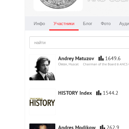
Инфо
Участники
Блог
Фото
Ауд
Andrey Matuzov
1649.6
Оман, Muscat
Chairman of the Board в ANCS
HISTORY Index
1544.2
Andres Modikow
262.9