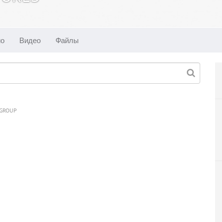
ио
Видео
Файлы
 GROUP