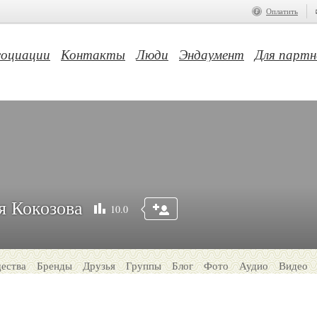
Оплатить
социации
Контакты
Люди
Эндаумент
Для партн
я Кокозова
10.0
ества
Бренды
Друзья
Группы
Блог
Фото
Аудио
Видео