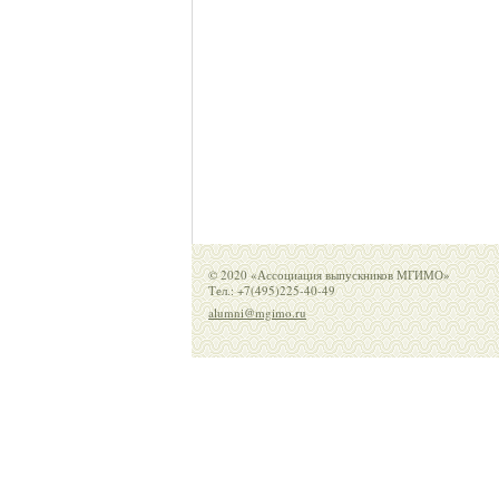
© 2020 «Ассоциация выпускников МГИМО»
Тел.: +7(495)225-40-49
alumni@mgimo.ru