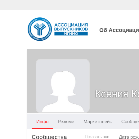
Об Ассоциац
Ксения К
Инфо
Резюме
Маркетплейс
Сообще
Сообщества
Показать все
Дата рож