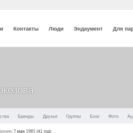
ии
Контакты
Люди
Эндаумент
Для па
окозова
ства
Бренды
Друзья
Группы
Блог
Фото
Ау
дения:
7 мая 1985 (41 год)