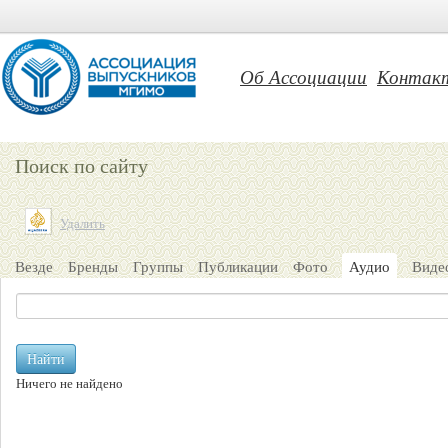
Об Ассоциации
Контак
Поиск по сайту
Удалить
Везде
Бренды
Группы
Публикации
Фото
Аудио
Виде
Найти
Ничего не найдено