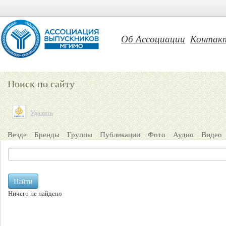
Об Ассоциации
Контак
Поиск по сайту
Удалить
Везде
Бренды
Группы
Публикации
Фото
Аудио
Видео
Найти
Ничего не найдено