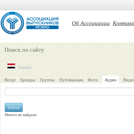
Об Ассоциации
Контак
Поиск по сайту
Удалить
Везде
Бренды
Группы
Публикации
Фото
Аудио
Виде
Найти
Ничего не найдено