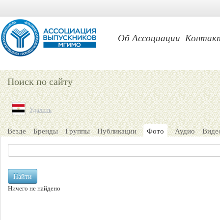
Об Ассоциации
Контак
Поиск по сайту
Удалить
Везде
Бренды
Группы
Публикации
Фото
Аудио
Виде
Найти
Ничего не найдено