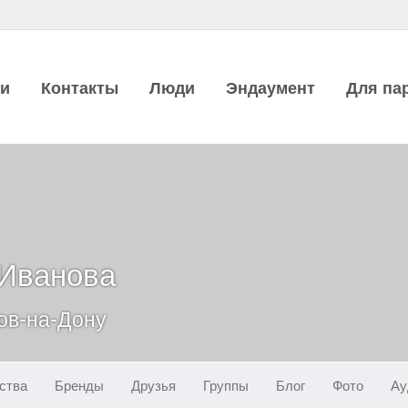
ии
Контакты
Люди
Эндаумент
Для па
 Иванова
тов-на-Дону
ства
Бренды
Друзья
Группы
Блог
Фото
Ау