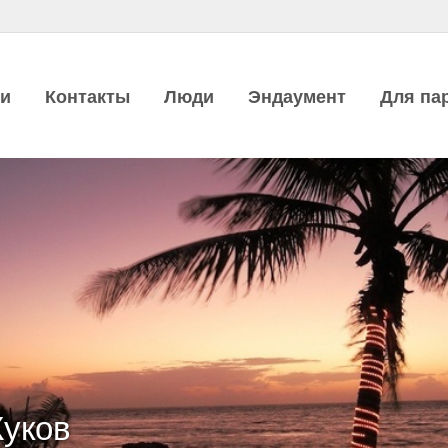
ии
Контакты
Люди
Эндаумент
Для па
уков