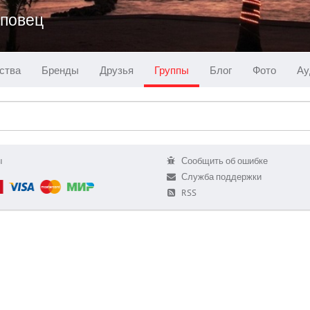
еповец
ства
Бренды
Друзья
Группы
Блог
Фото
Ау
ы
Сообщить об ошибке
Служба поддержки
RSS