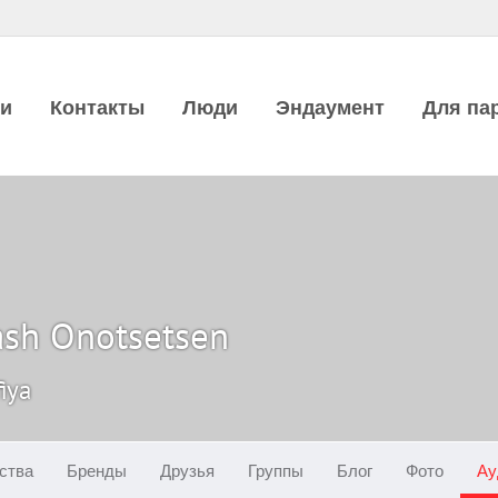
ии
Контакты
Люди
Эндаумент
Для па
ash Onotsetsen
iya
ства
Бренды
Друзья
Группы
Блог
Фото
Ау