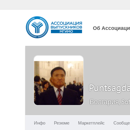
Об Ассоциац
Puntsagd
Болгария, Sof
Инфо
Резюме
Маркетплейс
Сообще