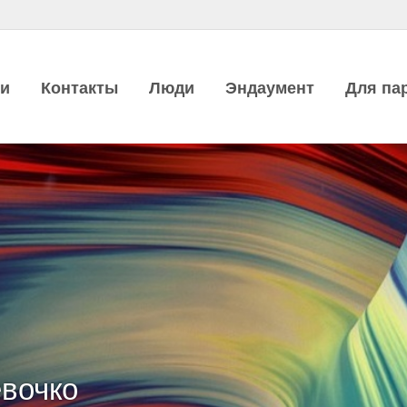
ии
Контакты
Люди
Эндаумент
Для па
вочко