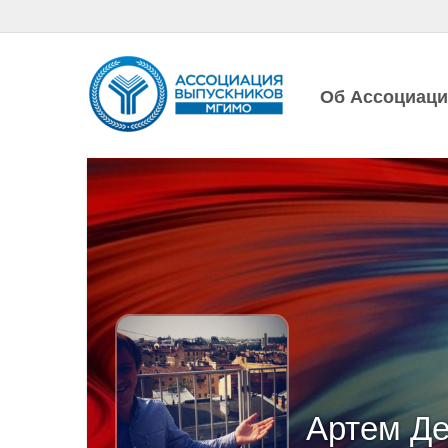
Об Ассоциац
Артем Де