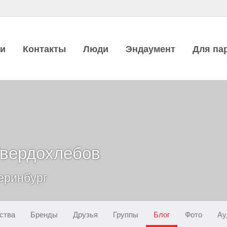
ии
Контакты
Люди
Эндаумент
Для па
Твердохлебов
теринбург
ства
Бренды
Друзья
Группы
Блог
Фото
Ау