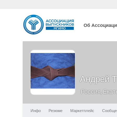
Об Ассоциац
Андрей 
Россия, Ека
Инфо
Резюме
Маркетплейс
Сообще