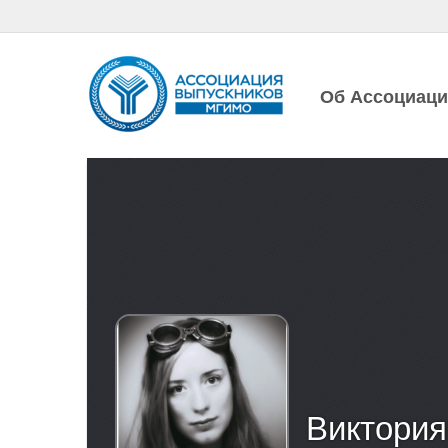
Об Ассоциац
Виктори