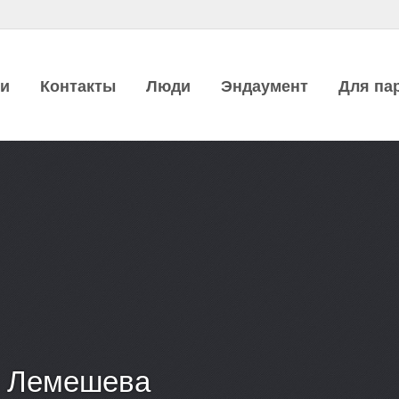
ии
Контакты
Люди
Эндаумент
Для па
я Лемешева