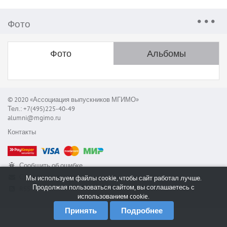
Фото
Фото
Альбомы
© 2020 «Ассоциация выпускников МГИМО»
Тел.: +7(495)225-40-49
alumni@mgimo.ru
Контакты
Сообщить об ошибке
Служба поддержки
Мы используем файлы cookie, чтобы сайт работал лучше.
Продолжая пользоваться сайтом, вы соглашаетесь с
RSS
использованием cookie.
Принять
Подробнее