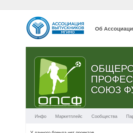
Об Ассоциац
ОБЩЕР
ПРОФЕ
СОЮЗ Ф
Инфо
Маркетплейс
Сообщества
Па
У данного бренда нет проектов