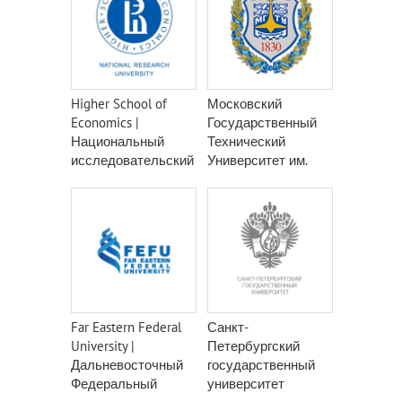
Higher School of
Московский
Economics |
Государственный
Национальный
Технический
исследовательский
Университет им.
университет -
Н.Э. Баумана
Высшая школа
экономики НИУ
ВШЭ
Far Eastern Federal
Санкт-
University |
Петербургский
Дальневосточный
государственный
Федеральный
университет