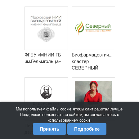
ФГБУ «МНИИ ГБ
Биофармацевтический
им.Гельмгольца»
кластер
СЕВЕРНЫЙ
Мы используем файлы cookie, чтобы сайт работал лучше.
Продолжая пользоваться сайтом, вы соглашаетесь с
использованием cookie.
Пироговское
THE RUSSIANS
Принять
Подробнее
движение