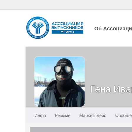
Об Ассоциац
Гена Ива
Инфо
Резюме
Маркетплейс
Сообще