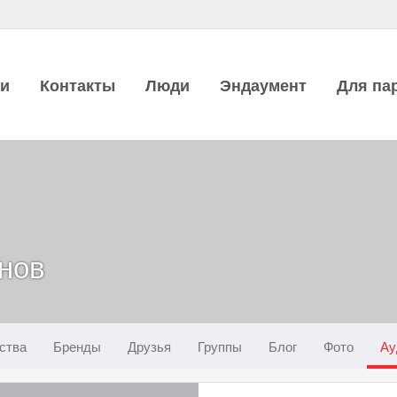
ии
Контакты
Люди
Эндаумент
Для па
нов
ства
Бренды
Друзья
Группы
Блог
Фото
Ау