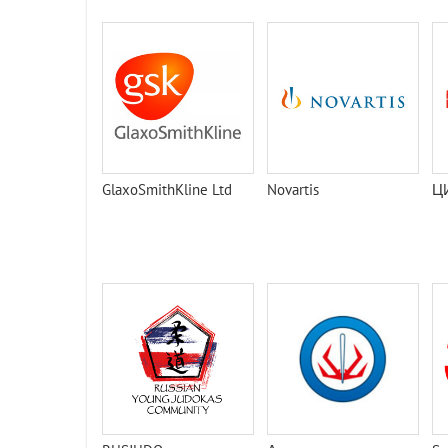
GlaxoSmithKline Ltd
Novartis
Ц