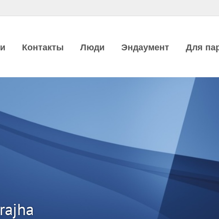
ии
Контакты
Люди
Эндаумент
Для па
rajha