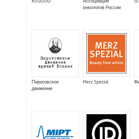
RUSJUDO
Ассоциация
Sc
онкологов России
Пироговское
Merz Spezial
Фи
движение