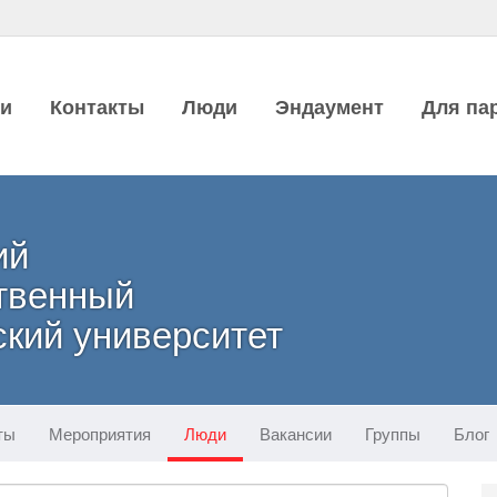
ии
Контакты
Люди
Эндаумент
Для па
ий
твенный
кий университет
ты
Мероприятия
Люди
Вакансии
Группы
Блог