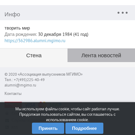
Инфо
творить мир
Дата рождения:
30 декабря 1984 (41 год)
https://362986.alumni.mgimo.ru
Стена
Лента новостей
© 2020 «Ассоциация выпускников МГИМО»
Тел.: +7(495)225-40-49
alumni@mgimo.ru
Контакты
Мы используем файлы cookie, чтобы сайт работал лучше.
Сообщить об ошибке
Продолжая пользоваться сайтом, вы соглашаетесь с
использованием cookie.
Служба поддержки
RSS
Принять
Подробнее