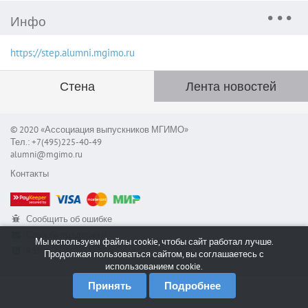
Инфо
https://step.alumni.mgimo.ru
Стена
Лента новостей
© 2020 «Ассоциация выпускников МГИМО»
Тел.: +7(495)225-40-49
alumni@mgimo.ru
Контакты
Сообщить об ошибке
Служба поддержки
Мы используем файлы cookie, чтобы сайт работал лучше.
RSS
Продолжая пользоваться сайтом, вы соглашаетесь с
использованием cookie.
Принять
Подробнее