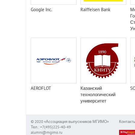
Google Inc.
Raiffeisen Bank
М
Г
С
Ун
AEROFLOT
Казанский
SO
технологический
университет
© 2020 «Ассоциация выпускников МГИМО»
Контакт
Тел.: +7(495)225-40-49
alumni@mgimo.ru