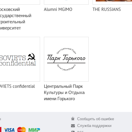
осковский
Alumni MGIMO
THE RUSSIANS
осударственный
троительный
иверситет
VIETS confidential
Центральный Парк
Культуры и Отдыха
имени Горького
ы
Сообщить об ошибке
Служба поддержки