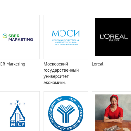
ER Marketing
Московский
Loreal
государственный
университет
экономики,
статистики и
информатики (МЭСИ)