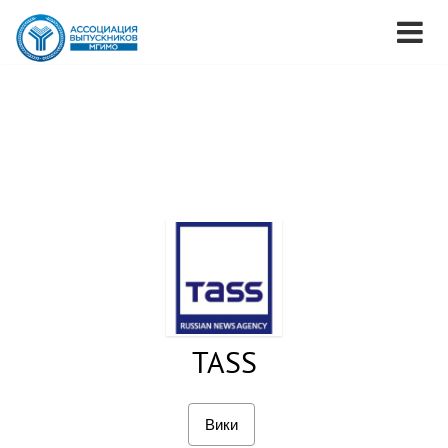
TASS
Вики